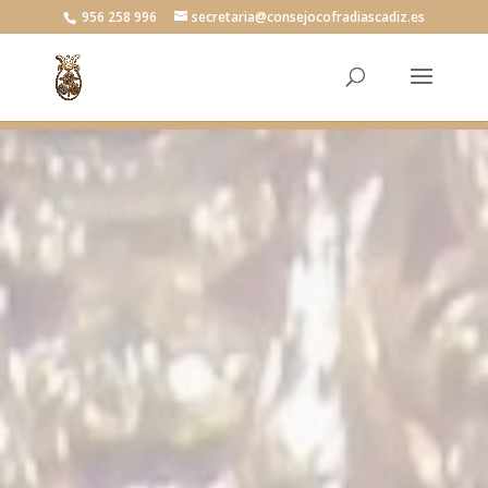
956 258 996
secretaria@consejocofradiascadiz.es