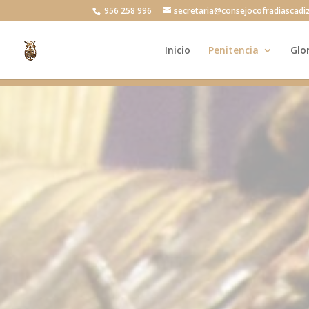
956 258 996
secretaria@consejocofradiascadi
Inicio
Penitencia
Glo