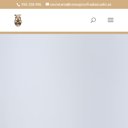
956 258 996
secretaria@consejocofradiascadiz.es