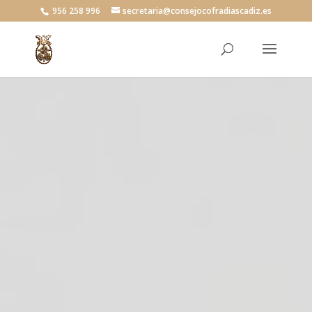
956 258 996
secretaria@consejocofradiascadiz.es