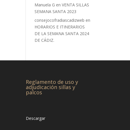
Manuela G
en
VENTA SILLAS
SEMANA SANTA 2023
consejocofradiascadizweb
en
HORARIOS E ITINERARIOS
DE LA SEMANA SANTA 2024
DE CÁDIZ.
Reglamento de uso y
adjudicación sillas y
palcos
Descargar