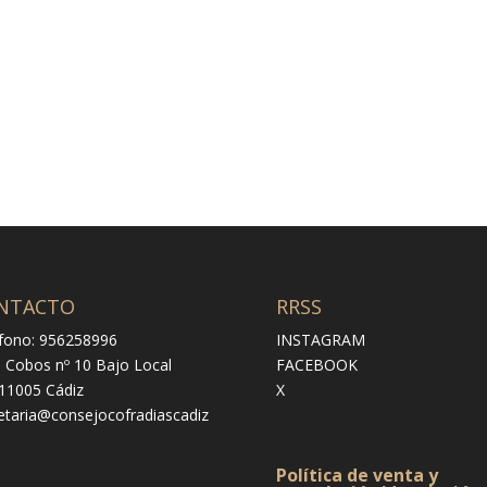
NTACTO
RRSS
fono: 956258996
INSTAGRAM
e Cobos nº 10 Bajo Local
FACEBOOK
 11005 Cádiz
X
etaria@consejocofradiascadiz
Política de venta y