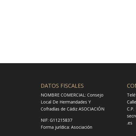
DATOS FISCALES
CO
NOMBRE COMERCIAL: Consejo
Telé
Local De Hermandades Y
Call
Cofradías de Cádiz ASOCIACIÓN
C.P.
secr
NIF: G11215837
.es
Forma jurídica:
Asociación