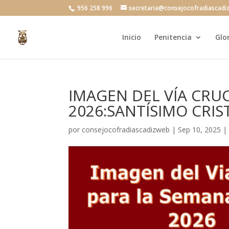
956 258 996
secretaria@consejocofradiascadi
Inicio
Penitencia
Glo
IMAGEN DEL VÍA CRU
2026:SANTÍSIMO CRIS
por
consejocofradiascadizweb
|
Sep 10, 2025