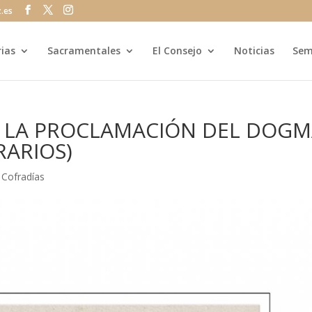
z.es
rias
Sacramentales
El Consejo
Noticias
Sem
E LA PROCLAMACIÓN DEL DOG
RARIOS)
|
Cofradías