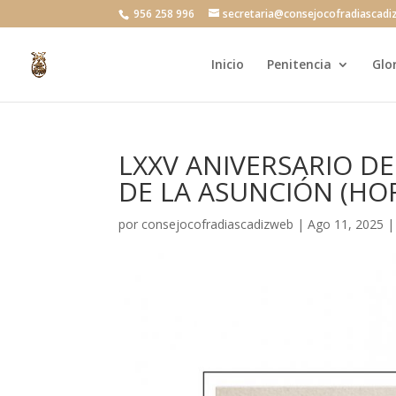
956 258 996
secretaria@consejocofradiascadi
Inicio
Penitencia
Glo
LXXV ANIVERSARIO D
DE LA ASUNCIÓN (HO
por
consejocofradiascadizweb
|
Ago 11, 2025