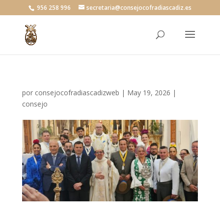
956 258 996
secretaria@consejocofradiascadiz.es
por
consejocofradiascadizweb
|
May 19, 2026
|
consejo