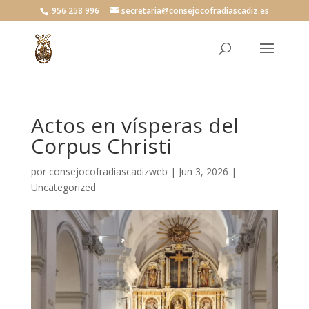
956 258 996
secretaria@consejocofradiascadiz.es
Actos en vísperas del
Corpus Christi
por
consejocofradiascadizweb
|
Jun 3, 2026
|
Uncategorized