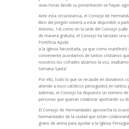
unas horas desde su presentación se hayan agot
Ante esta circunstancia, el Consejo de Hermandad
libro del pregón volverá a estar disponible a par
Antonio, 14) como en la sede del Consejo (calle
de manera gratuita, el Consejo ha lanzado una
Pontificia Ayuda
a la Iglesia Necesitada, ya que como manifestó e
conveniente acordarnos de tantos cristianos qu
nosotros los cofrades alzamos la voz, exaltamos 
Semana Santa”.
Por ello, todo lo que se recaude en donativos c
atiende a esos católicos perseguidos en tantos 
Además, el Consejo ha dispuesto un número de 
personas que quieran colaborar aportando su don
El Consejo de Hermandades aprovecha la ocasión 
hermandades de la ciudad que están colaborand
grano de arena para ayudar a la Iglesia Persegui