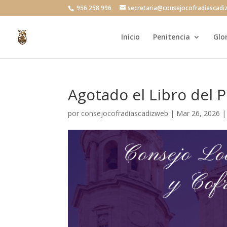
956 258 996
secretaria@consejocofradiascadi
Inicio
Penitencia
Glo
Agotado el Libro del 
por
consejocofradiascadizweb
|
Mar 26, 2026