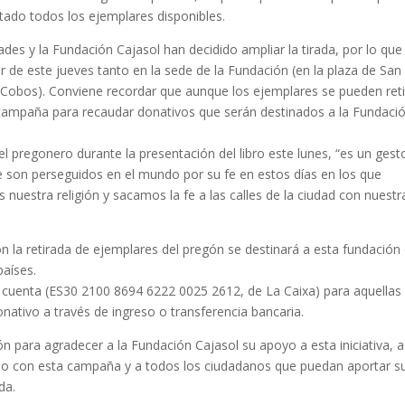
ado todos los ejemplares disponibles.
es y la Fundación Cajasol han decidido ampliar la tirada, por lo que 
tir de este jueves tanto en la sede de la Fundación (en la plaza de San
 Cobos). Conviene recordar que aunque los ejemplares se pueden reti
 campaña para recaudar donativos que serán destinados a la Fundaci
l pregonero durante la presentación del libro este lunes, “es un gest
e son perseguidos en el mundo por su fe en estos días en los que
nuestra religión y sacamos la fe a las calles de la ciudad con nuestr
on la retirada de ejemplares del pregón se destinará a esta fundación
países.
cuenta (ES30 2100 8694 6222 0025 2612, de La Caixa) para aquellas
ativo a través de ingreso o transferencia bancaria.
para agradecer a la Fundación Cajasol su apoyo a esta iniciativa, a
o con esta campaña y a todos los ciudadanos que puedan aportar s
da.