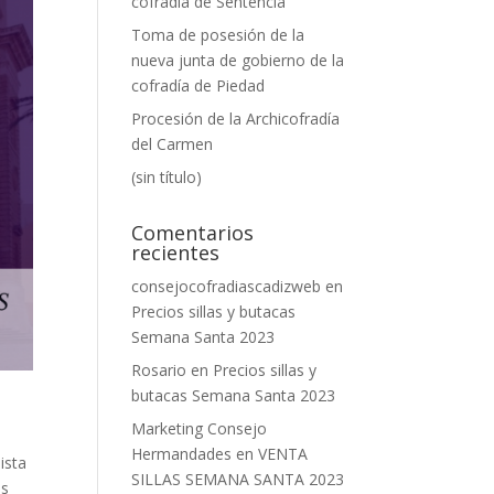
cofradía de Sentencia
Toma de posesión de la
nueva junta de gobierno de la
cofradía de Piedad
Procesión de la Archicofradía
del Carmen
(sin título)
Comentarios
recientes
consejocofradiascadizweb
en
Precios sillas y butacas
Semana Santa 2023
Rosario
en
Precios sillas y
butacas Semana Santa 2023
Marketing Consejo
Hermandades
en
VENTA
ista
SILLAS SEMANA SANTA 2023
as