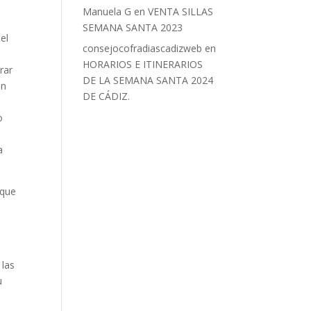
Manuela G
en
VENTA SILLAS
SEMANA SANTA 2023
el
consejocofradiascadizweb
en
HORARIOS E ITINERARIOS
rar
DE LA SEMANA SANTA 2024
ón
DE CÁDIZ.
o
a
 que
 las
u