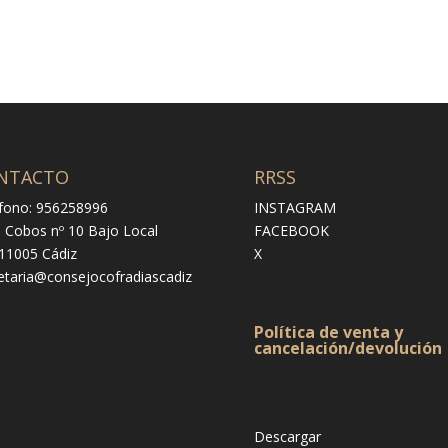
NTACTO
RRSS
fono: 956258996
INSTAGRAM
e Cobos nº 10 Bajo Local
FACEBOOK
 11005 Cádiz
X
etaria@consejocofradiascadiz
Política de venta y
cancelación/devolución
Descargar