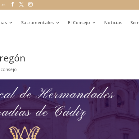
z.es
rias
Sacramentales
El Consejo
Noticias
Sem
Pregón
|
consejo