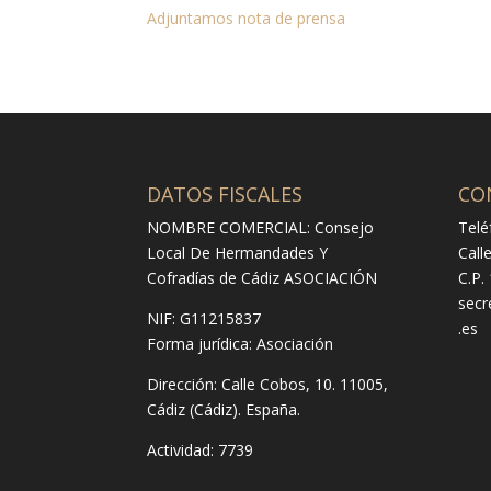
Adjuntamos nota de prensa
DATOS FISCALES
CO
NOMBRE COMERCIAL: Consejo
Telé
Local De Hermandades Y
Call
Cofradías de Cádiz ASOCIACIÓN
C.P.
secr
NIF: G11215837
.es
Forma jurídica:
Asociación
Dirección:
Calle Cobos, 10. 11005,
Cádiz (Cádiz). España.
Actividad: 7739