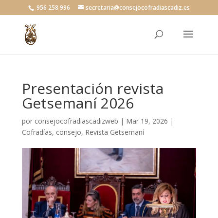
956 258 996
secretaria@consejocofradiascadiz.es
Presentación revista
Getsemaní 2026
por
consejocofradiascadizweb
|
Mar 19, 2026
|
Cofradías
,
consejo
,
Revista Getsemaní