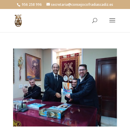
956 258 996
secretaria@consejocofradiascadiz.es