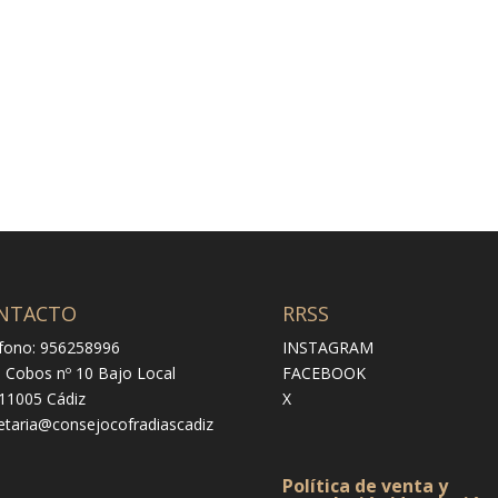
NTACTO
RRSS
fono: 956258996
INSTAGRAM
e Cobos nº 10 Bajo Local
FACEBOOK
 11005 Cádiz
X
etaria@consejocofradiascadiz
Política de venta y