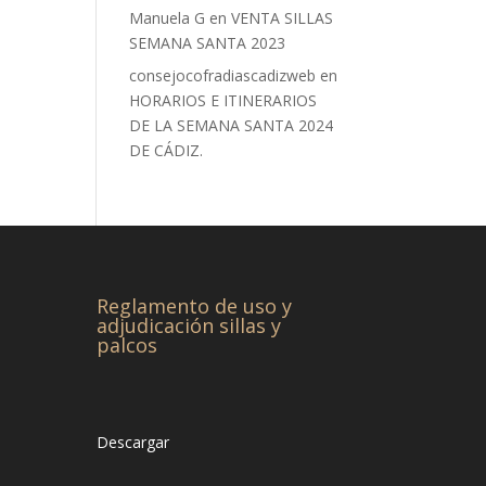
Manuela G
en
VENTA SILLAS
SEMANA SANTA 2023
consejocofradiascadizweb
en
HORARIOS E ITINERARIOS
DE LA SEMANA SANTA 2024
DE CÁDIZ.
Reglamento de uso y
adjudicación sillas y
palcos
Descargar