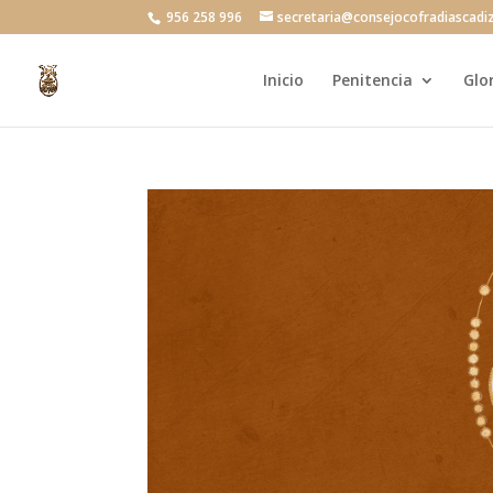
956 258 996
secretaria@consejocofradiascadi
Inicio
Penitencia
Glo