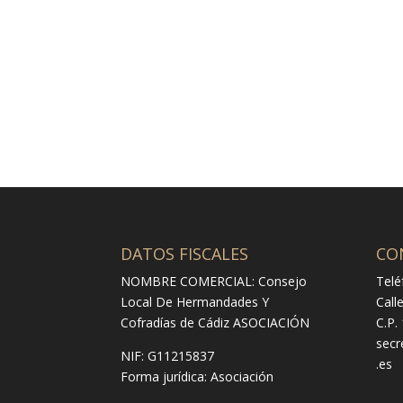
DATOS FISCALES
CO
NOMBRE COMERCIAL: Consejo
Telé
Local De Hermandades Y
Call
Cofradías de Cádiz ASOCIACIÓN
C.P.
secr
NIF: G11215837
.es
Forma jurídica:
Asociación