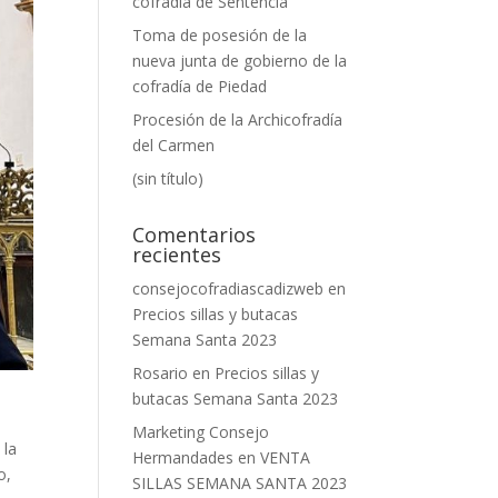
cofradía de Sentencia
Toma de posesión de la
nueva junta de gobierno de la
cofradía de Piedad
Procesión de la Archicofradía
del Carmen
(sin título)
Comentarios
recientes
consejocofradiascadizweb
en
Precios sillas y butacas
Semana Santa 2023
Rosario
en
Precios sillas y
butacas Semana Santa 2023
Marketing Consejo
 la
Hermandades
en
VENTA
o,
SILLAS SEMANA SANTA 2023