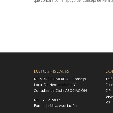
que contará con el apoyo del Consejo de Herm
DATOS FISCALES
CO
NOMBRE COMERCIAL: Consejo
Telé
Local De Hermandades Y
Call
Cofradías de Cádiz ASOCIACIÓN
C.P.
secr
NIF: G11215837
.es
Forma jurídica:
Asociación