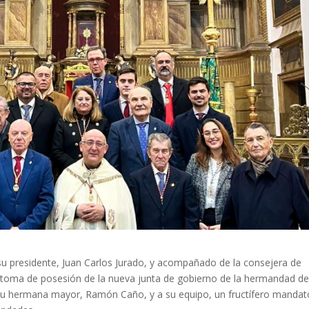
u presidente, Juan Carlos Jurado, y acompañado de la consejera de
a toma de posesión de la nueva junta de gobierno de la hermandad de
 su hermana mayor, Ramón Caño, y a su equipo, un fructífero mandat