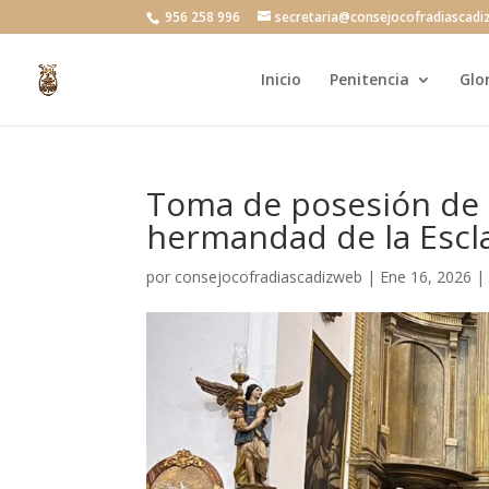
956 258 996
secretaria@consejocofradiascadi
Inicio
Penitencia
Glo
Toma de posesión de l
hermandad de la Escl
por
consejocofradiascadizweb
|
Ene 16, 2026