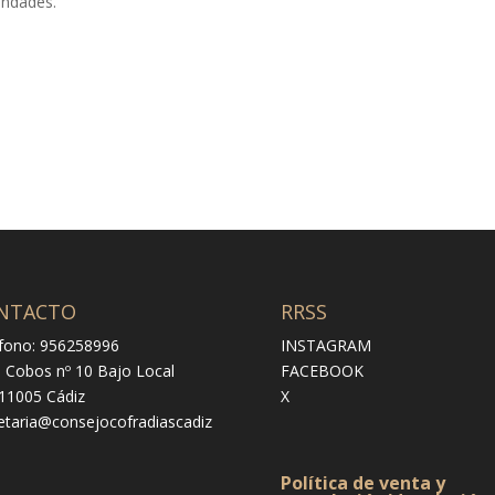
andades.
NTACTO
RRSS
fono: 956258996
INSTAGRAM
e Cobos nº 10 Bajo Local
FACEBOOK
 11005 Cádiz
X
etaria@consejocofradiascadiz
Política de venta y