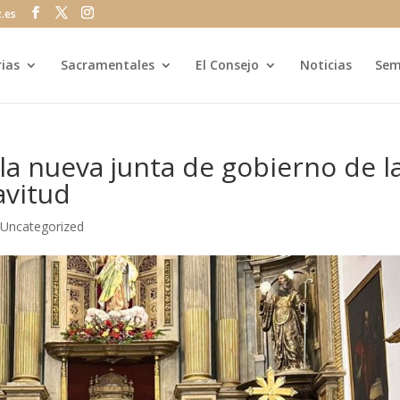
z.es
rias
Sacramentales
El Consejo
Noticias
Sem
a nueva junta de gobierno de l
avitud
|
Uncategorized