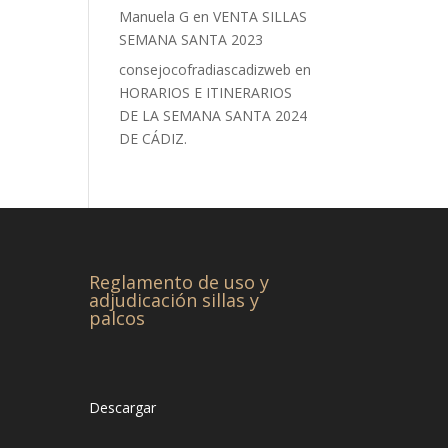
Manuela G
en
VENTA SILLAS
SEMANA SANTA 2023
consejocofradiascadizweb
en
HORARIOS E ITINERARIOS
DE LA SEMANA SANTA 2024
DE CÁDIZ.
Reglamento de uso y
adjudicación sillas y
palcos
Descargar