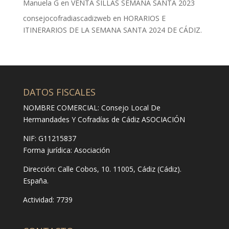
Manuela G
en
VENTA SILLAS SEMANA SANTA 2023
consejocofradiascadizweb
en
HORARIOS E
ITINERARIOS DE LA SEMANA SANTA 2024 DE CÁDIZ.
DATOS FISCALES
NOMBRE COMERCIAL: Consejo Local De
Hermandades Y Cofradías de Cádiz ASOCIACIÓN
NIF: G11215837
Forma jurídica:
Asociación
Dirección:
Calle Cobos, 10. 11005, Cádiz (Cádiz).
España.
Actividad: 7739