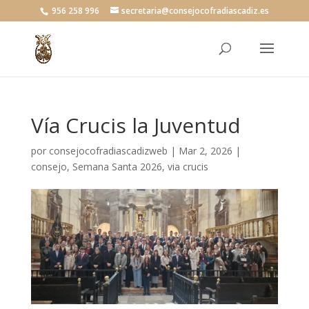
956 258 996
secretaria@consejocofradiascadiz.es
Vía Crucis la Juventud
por
consejocofradiascadizweb
|
Mar 2, 2026
|
consejo
,
Semana Santa 2026
,
via crucis