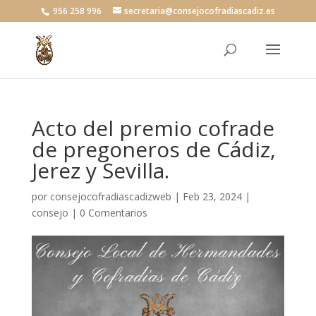
956 258 996
secretaria@consejocofradiascadiz.es
Acto del premio cofrade
de pregoneros de Cádiz,
Jerez y Sevilla.
por
consejocofradiascadizweb
|
Feb 23, 2024
|
consejo
|
0 Comentarios