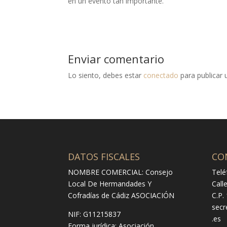
en un evento tan importante.
Enviar comentario
Lo siento, debes estar
conectado
para publicar 
DATOS FISCALES
CO
NOMBRE COMERCIAL: Consejo
Telé
Local De Hermandades Y
Call
Cofradías de Cádiz ASOCIACIÓN
C.P.
secr
NIF: G11215837
.es
Forma jurídica:
Asociación