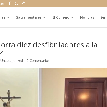
z.es
rias
Sacramentales
El Consejo
Noticias
Sem
rta diez desfibriladores a la
z.
|
Uncategorized
|
0 Comentarios