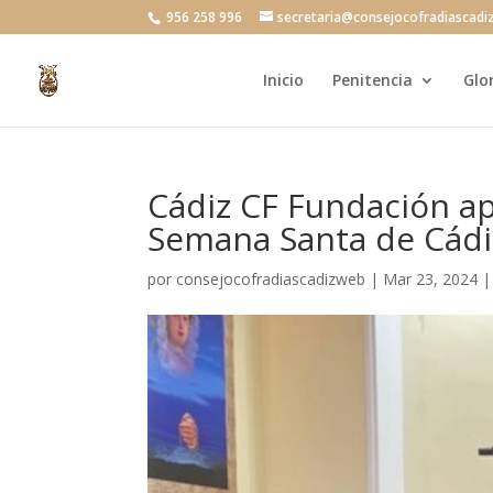
956 258 996
secretaria@consejocofradiascadi
Inicio
Penitencia
Glo
Cádiz CF Fundación apo
Semana Santa de Cádi
por
consejocofradiascadizweb
|
Mar 23, 2024