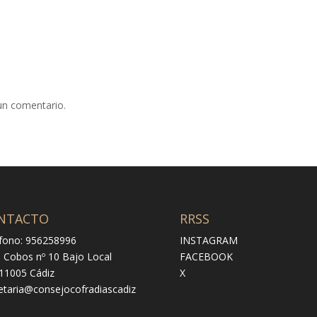
un comentario.
NTACTO
RRSS
fono: 956258996
INSTAGRAM
e Cobos nº 10 Bajo Local
FACEBOOK
 11005 Cádiz
X
etaria@consejocofradiascadiz