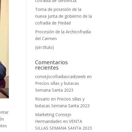
cofradía de Sentencia
Toma de posesión de la
nueva junta de gobierno de la
cofradía de Piedad
Procesión de la Archicofradía
del Carmen
(sin título)
Comentarios
recientes
consejocofradiascadizweb
en
Precios sillas y butacas
Semana Santa 2023
Rosario
en
Precios sillas y
butacas Semana Santa 2023
entar
Marketing Consejo
ión
Hermandades
en
VENTA
ntes
SILLAS SEMANA SANTA 2023