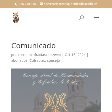
956 258 996
secretaria@consejocofradiascadiz.es
Comunicado
por
consejocofradiascadizweb
|
Oct 15, 2024
|
abonados
,
Cofradías
,
consejo