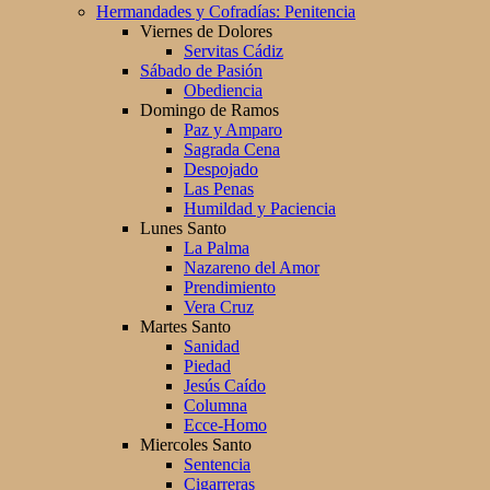
Hermandades y Cofradías: Penitencia
Viernes de Dolores
Servitas Cádiz
Sábado de Pasión
Obediencia
Domingo de Ramos
Paz y Amparo
Sagrada Cena
Despojado
Las Penas
Humildad y Paciencia
Lunes Santo
La Palma
Nazareno del Amor
Prendimiento
Vera Cruz
Martes Santo
Sanidad
Piedad
Jesús Caído
Columna
Ecce-Homo
Miercoles Santo
Sentencia
Cigarreras