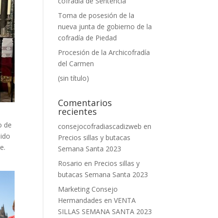
cofradía de Sentencia
Toma de posesión de la
nueva junta de gobierno de la
cofradía de Piedad
Procesión de la Archicofradía
del Carmen
(sin título)
Comentarios
recientes
o de
consejocofradiascadizweb
en
dido
Precios sillas y butacas
e.
Semana Santa 2023
Rosario
en
Precios sillas y
butacas Semana Santa 2023
Marketing Consejo
Hermandades
en
VENTA
SILLAS SEMANA SANTA 2023