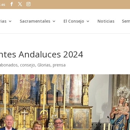
z.es
rias
Sacramentales
El Consejo
Noticias
Sem
ntes Andaluces 2024
abonados
,
consejo
,
Glorias
,
prensa