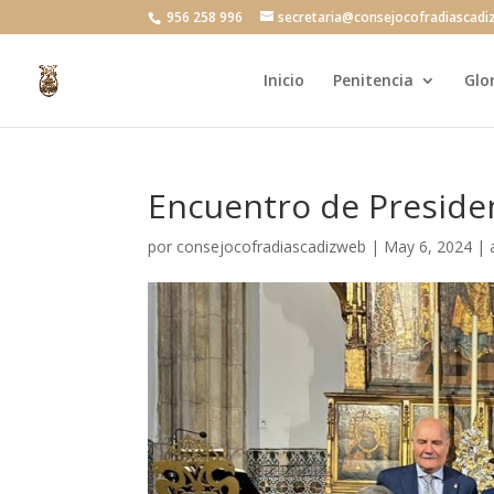
956 258 996
secretaria@consejocofradiascadi
Inicio
Penitencia
Glo
Encuentro de Preside
por
consejocofradiascadizweb
|
May 6, 2024
|