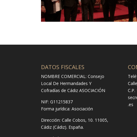
DATOS FISCALES
CO
NOMBRE COMERCIAL: Consejo
Telé
Local De Hermandades Y
Call
Cofradías de Cádiz ASOCIACIÓN
C.P.
secr
NIF: G11215837
.es
Forma jurídica:
Asociación
Dirección:
Calle Cobos, 10. 11005,
Cádiz (Cádiz). España.