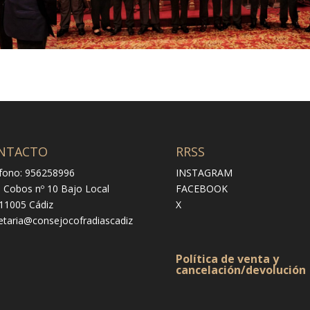
NTACTO
RRSS
fono: 956258996
INSTAGRAM
e Cobos nº 10 Bajo Local
FACEBOOK
 11005 Cádiz
X
etaria@consejocofradiascadiz
Política de venta y
cancelación/devolución