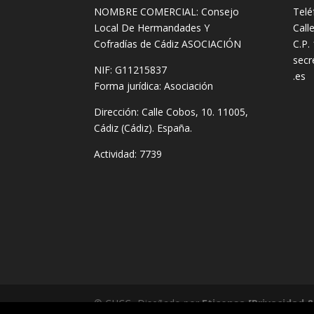
NOMBRE COMERCIAL: Consejo
Telé
Local De Hermandades Y
Call
Cofradías de Cádiz ASOCIACIÓN
C.P.
secr
NIF: G11215837
.es
Forma jurídica:
Asociación
Dirección:
Calle Cobos, 10. 11005,
Cádiz (Cádiz). España.
Actividad: 7739
© CHCC -Diseñado por
Eticonsa
[Privacidad 