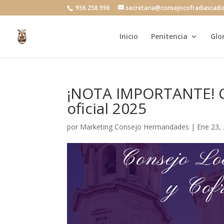
956 258 996
secretaria@consejocofradiascadi
Inicio
Penitencia
Glo
¡NOTA IMPORTANTE! Ca
oficial 2025
por
Marketing Consejo Hermandades
|
Ene 23,