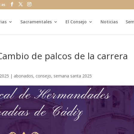
z.es
rias
Sacramentales
El Consejo
Noticias
Sem
mbio de palcos de la carrera
 2025
|
abonados
,
consejo
,
semana santa 2025