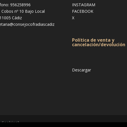
fono: 956258996
INSTAGRAM
e Cobos nº 10 Bajo Local
FACEBOOK
 11005 Cádiz
X
etaria@consejocofradiascadiz
Política de venta y
cancelación/devolución
Descargar
& Cookies]