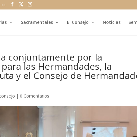
z.es
rias
Sacramentales
El Consejo
Noticias
Sem
da conjuntamente por la
 para las Hermandades, la
euta y el Consejo de Hermandad
consejo
|
0 Comentarios