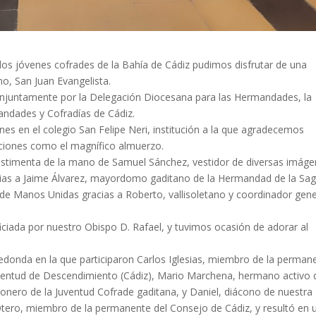
 los jóvenes cofrades de la Bahía de Cádiz pudimos disfrutar de una
o, San Juan Evangelista.
onjuntamente por la Delegación Diocesana para las Hermandades, la
andades y Cofradías de Cádiz.
s en el colegio San Felipe Neri, institución a la que agradecemos
aciones como el magnífico almuerzo.
estimenta de la mano de Samuel Sánchez, vestidor de diversas imág
ias a Jaime Álvarez, mayordomo gaditano de la Hermandad de la Sa
de Manos Unidas gracias a Roberto, vallisoletano y coordinador gene
iciada por nuestro Obispo D. Rafael, y tuvimos ocasión de adorar al
donda en la que participaron Carlos Iglesias, miembro de la perman
juventud de Descendimiento (Cádiz), Mario Marchena, hermano activo 
gonero de la Juventud Cofrade gaditana, y Daniel, diácono de nuestra
tero, miembro de la permanente del Consejo de Cádiz, y resultó en 