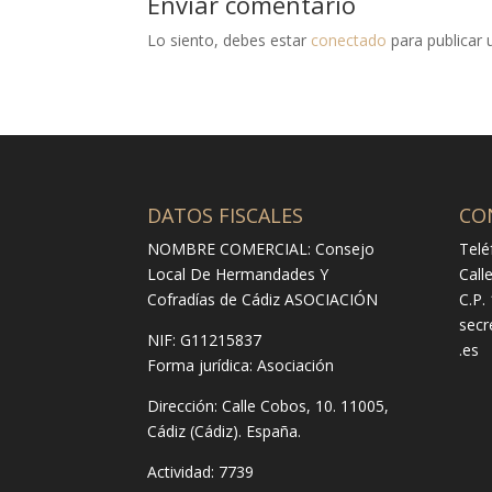
Enviar comentario
Lo siento, debes estar
conectado
para publicar 
DATOS FISCALES
CO
NOMBRE COMERCIAL: Consejo
Telé
Local De Hermandades Y
Call
Cofradías de Cádiz ASOCIACIÓN
C.P.
secr
NIF: G11215837
.es
Forma jurídica:
Asociación
Dirección:
Calle Cobos, 10. 11005,
Cádiz (Cádiz). España.
Actividad: 7739