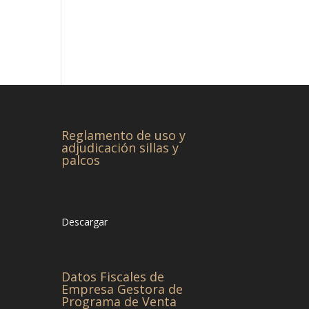
Reglamento de uso y
adjudicación sillas y
palcos
Descargar
Datos Fiscales de
Empresa Gestora de
Programa de Venta