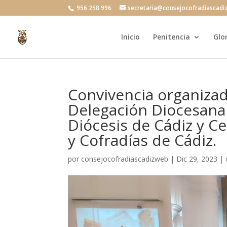
956 258 996
secretaria@consejocofradiascadi
Inicio
Penitencia
Glo
Convivencia organiza
Delegación Diocesana
Diócesis de Cádiz y C
y Cofradías de Cádiz.
por
consejocofradiascadizweb
|
Dic 29, 2023
|