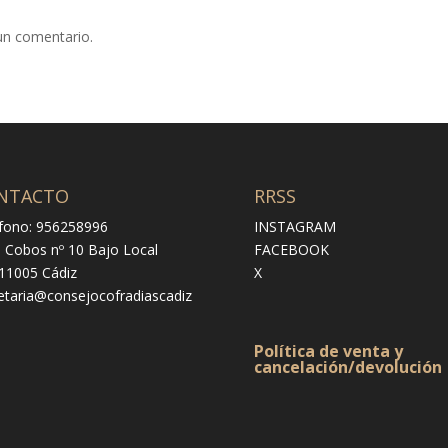
un comentario.
NTACTO
RRSS
fono: 956258996
INSTAGRAM
e Cobos nº 10 Bajo Local
FACEBOOK
 11005 Cádiz
X
etaria@consejocofradiascadiz
Política de venta y
cancelación/devolución