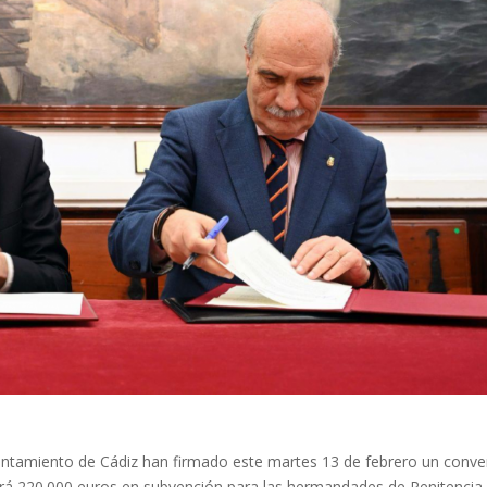
untamiento de Cádiz han firmado este martes 13 de febrero un conve
tará 220.000 euros en subvención para las hermandades de Penitencia