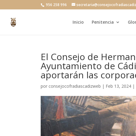
956 258 996
secretaria@consejocofradiascadi
Inicio
Penitencia
Glo
El Consejo de Hermand
Ayuntamiento de Cádi
aportarán las corpora
por
consejocofradiascadizweb
|
Feb 13, 2024