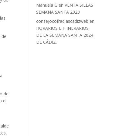
Manuela G
en
VENTA SILLAS
SEMANA SANTA 2023
las
consejocofradiascadizweb
en
HORARIOS E ITINERARIOS
DE LA SEMANA SANTA 2024
e de
DE CÁDIZ.
la
to de
o el
calde
tes,