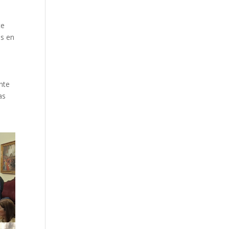
te
as en
nte
as