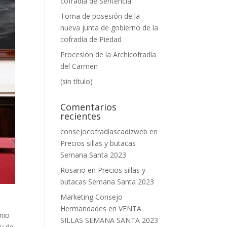
cofradía de Sentencia
Toma de posesión de la
nueva junta de gobierno de la
cofradía de Piedad
Procesión de la Archicofradía
del Carmen
(sin título)
Comentarios
recientes
consejocofradiascadizweb
en
Precios sillas y butacas
Semana Santa 2023
Rosario
en
Precios sillas y
butacas Semana Santa 2023
Marketing Consejo
Hermandades
en
VENTA
nio
SILLAS SEMANA SANTA 2023
 y de