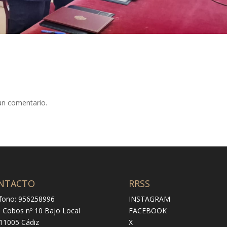
un comentario.
NTACTO
RRSS
fono: 956258996
INSTAGRAM
e Cobos nº 10 Bajo Local
FACEBOOK
 11005 Cádiz
X