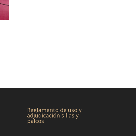
Reglamento de uso y
adjudicación sillas y
palcos