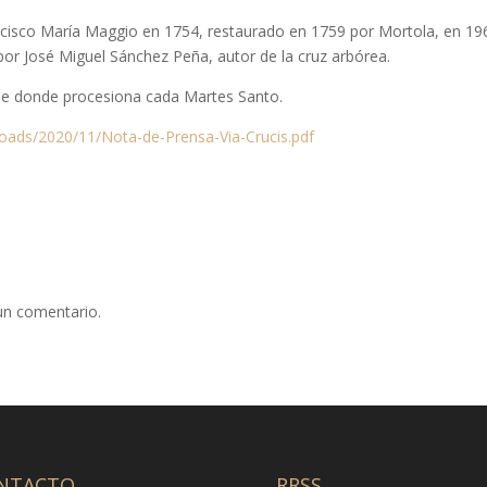
rancisco María Maggio en 1754, restaurado en 1759 por Mortola, en 19
 por José Miguel Sánchez Peña, autor de la cruz arbórea.
esde donde procesiona cada Martes Santo.
loads/2020/11/Nota-de-Prensa-Via-Crucis.pdf
un comentario.
NTACTO
RRSS