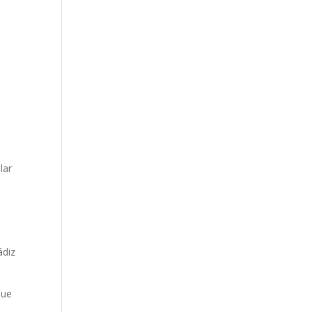
lar
ádiz
que