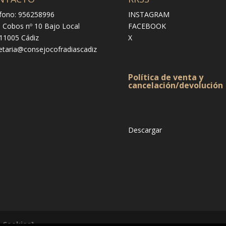
fono: 956258996
INSTAGRAM
e Cobos nº 10 Bajo Local
FACEBOOK
 11005 Cádiz
X
etaria@consejocofradiascadiz
Política de venta y
cancelación/devolución
Descargar
& Cookies]