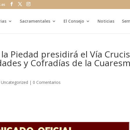
z.es
rias
Sacramentales
El Consejo
Noticias
Sem
la Piedad presidirá el Vía Cruci
dades y Cofradías de la Cuares
|
Uncategorized
|
0 Comentarios