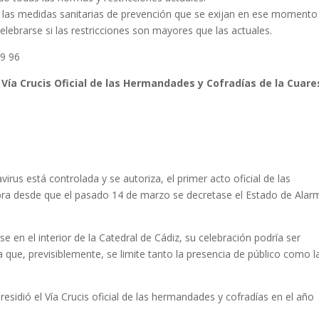
ún las medidas sanitarias de prevención que se exijan en ese momento
elebrarse si las restricciones son mayores que las actuales.
89 96
el Vía Crucis Oficial de las Hermandades y Cofradías de la Cuar
virus está controlada y se autoriza, el primer acto oficial de las
bra desde que el pasado 14 de marzo se decretase el Estado de Alar
e en el interior de la Catedral de Cádiz, su celebración podría ser
a que, previsiblemente, se limite tanto la presencia de público como l
esidió el Vía Crucis oficial de las hermandades y cofradías en el año