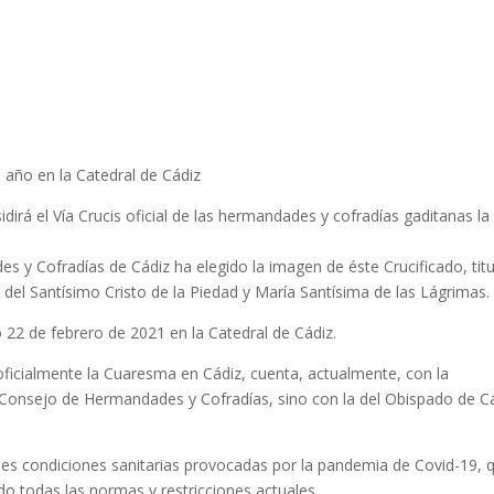
o año en la Catedral de Cádiz
dirá el Vía Crucis oficial de las hermandades y cofradías gaditanas la
y Cofradías de Cádiz ha elegido la imagen de éste Crucificado, titu
a del Santísimo Cristo de la Piedad y María Santísima de las Lágrimas.
o 22 de febrero de 2021 en la Catedral de Cádiz.
 oficialmente la Cuaresma en Cádiz, cuenta, actualmente, con la
 Consejo de Hermandades y Cofradías, sino con la del Obispado de C
ales condiciones sanitarias provocadas por la pandemia de Covid-19, 
ndo todas las normas y restricciones actuales.