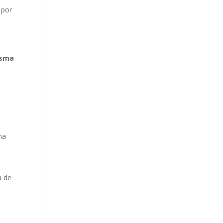
 por
esma
ma
a de