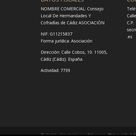
NOMBRE COMERCIAL: Consejo
Telé
Local De Hermandades Y
Call
Cofradías de Cádiz ASOCIACIÓN
C.P.
secr
NIF: G11215837
.es
Forma jurídica:
Asociación
Dirección:
Calle Cobos, 10. 11005,
Cádiz (Cádiz). España.
Actividad: 7739
© CHCC -Diseñado por
Eticonsa
[Privacidad 