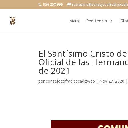
956 258 996
secretaria@consejocofradiascadi
Inicio
Penitencia
Glo
El Santísimo Cristo de 
Oficial de las Herman
de 2021
por
consejocofradiascadizweb
|
Nov 27, 2020