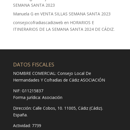
SEMANA SANTA 2023
Manuela G
en
VENTA SILLAS SEMANA SANTA 2023
consejocofradiascadizweb
en
HORARIOS E
ITINERARIOS DE LA SEMANA SANTA 2024 DE CÁDIZ.
DATOS FISCALES
NOMBRE COMERCIAL: Consejo Local De
Hermandades Y Cofradías de Cádiz ASOCIACIÓN
NIF: G11215837
Forma jurídica:
Asociación
Dirección:
Calle Cobos, 10. 11005, Cádiz (Cádiz).
España.
Actividad: 7739