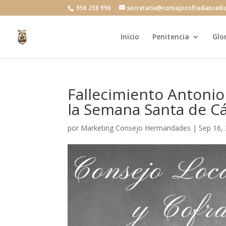
956 258 996
secretaria@consejocofradiascadi
Inicio
Penitencia
Glo
Fallecimiento Antoni
la Semana Santa de Cá
por
Marketing Consejo Hermandades
|
Sep 16,