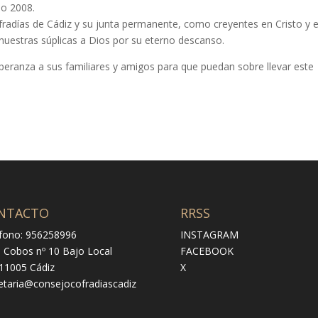
ño 2008.
radías de Cádiz y su junta permanente, como creyentes en Cristo y e
uestras súplicas a Dios por su eterno descanso.
peranza a sus familiares y amigos para que puedan sobre llevar este
NTACTO
RRSS
fono: 956258996
INSTAGRAM
e Cobos nº 10 Bajo Local
FACEBOOK
 11005 Cádiz
X
etaria@consejocofradiascadiz