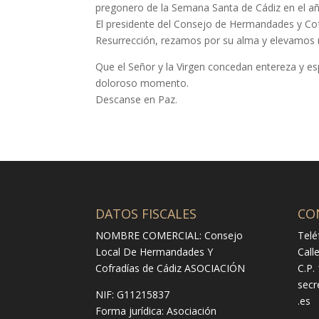
pregonero de la Semana Santa de Cádiz en el a
El presidente del Consejo de Hermandades y Cof
Resurrección, rezamos por su alma y elevamos n
Que el Señor y la Virgen concedan entereza y es
doloroso momento.
Descanse en Paz.
DATOS FISCALES
CO
NOMBRE COMERCIAL: Consejo
Telé
Local De Hermandades Y
Call
Cofradías de Cádiz ASOCIACIÓN
C.P.
secr
NIF: G11215837
.es
Forma jurídica:
Asociación