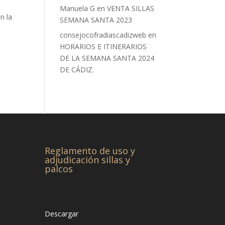
Manuela G
en
VENTA SILLAS
n la
SEMANA SANTA 2023
consejocofradiascadizweb
en
HORARIOS E ITINERARIOS
DE LA SEMANA SANTA 2024
DE CÁDIZ.
Reglamento de uso y
adjudicación sillas y
palcos
Descargar