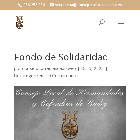
956 258 996
secretaria@consejocofradiascadiz.es
Fondo de Solidaridad
por
consejocofradiascadizweb
|
Dic 5, 2023
|
Uncategorized
|
0 Comentarios