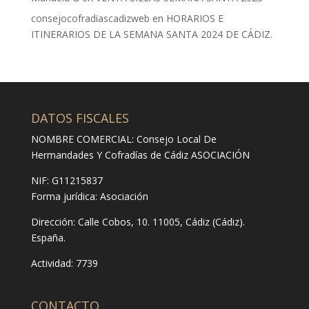
consejocofradiascadizweb
en
HORARIOS E
ITINERARIOS DE LA SEMANA SANTA 2024 DE CÁDIZ.
DATOS FISCALES
NOMBRE COMERCIAL: Consejo Local De
Hermandades Y Cofradías de Cádiz ASOCIACIÓN
NIF: G11215837
Forma jurídica:
Asociación
Dirección:
Calle Cobos, 10. 11005, Cádiz (Cádiz).
España.
Actividad: 7739
CONTACTO