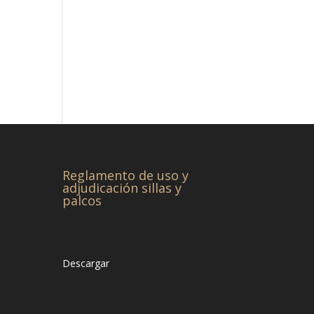
Reglamento de uso y
adjudicación sillas y
palcos
Descargar