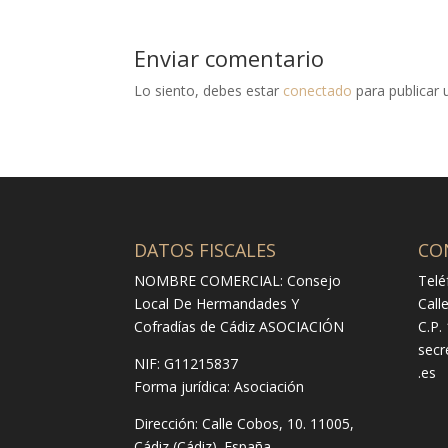
Enviar comentario
Lo siento, debes estar
conectado
para publicar 
DATOS FISCALES
CO
NOMBRE COMERCIAL: Consejo
Telé
Local De Hermandades Y
Call
Cofradías de Cádiz ASOCIACIÓN
C.P.
secr
NIF: G11215837
.es
Forma jurídica:
Asociación
Dirección:
Calle Cobos, 10. 11005,
Cádiz (Cádiz). España.