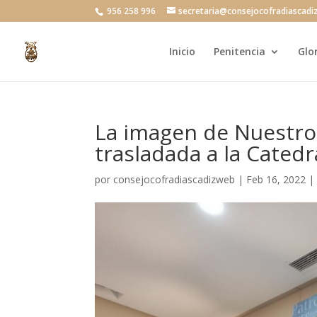
956 258 996
secretaria@consejocofradiascadi
Inicio
Penitencia
Glo
La imagen de Nuestro P
trasladada a la Catedr
por
consejocofradiascadizweb
|
Feb 16, 2022