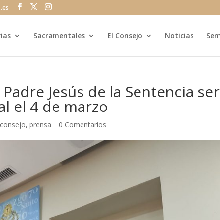
z.es
rias
Sacramentales
El Consejo
Noticias
Sem
adre Jesús de la Sentencia ser
al el 4 de marzo
|
consejo
,
prensa
|
0 Comentarios