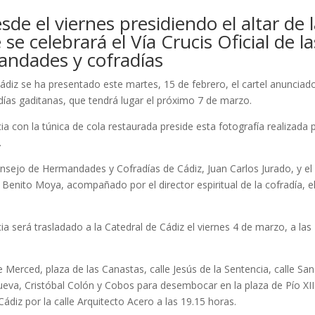
e el viernes presidiendo el altar de l
se celebrará el Vía Crucis Oficial de la
ndades y cofradías
diz se ha presentado este martes, 15 de febrero, el cartel anunciad
adías gaditanas, que tendrá lugar el próximo 7 de marzo.
a con la túnica de cola restaurada preside esta fotografía realizada 
.
Consejo de Hermandades y Cofradías de Cádiz, Juan Carlos Jurado, y el
Benito Moya, acompañado por el director espiritual de la cofradía, e
 será trasladado a la Catedral de Cádiz el viernes 4 de marzo, a las
e Merced, plaza de las Canastas, calle Jesús de la Sentencia, calle San
Nueva, Cristóbal Colón y Cobos para desembocar en la plaza de Pío XII
 Cádiz por la calle Arquitecto Acero a las 19.15 horas.