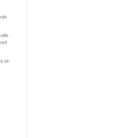
arán
calle
rced
no se