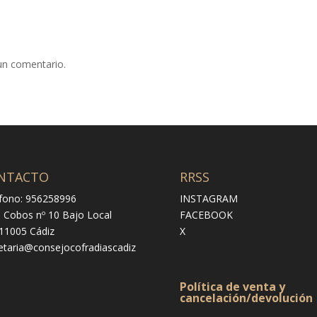
un comentario.
NTACTO
RRSS
fono: 956258996
INSTAGRAM
e Cobos nº 10 Bajo Local
FACEBOOK
 11005 Cádiz
X
etaria@consejocofradiascadiz
Política de venta y
cancelación/devolución