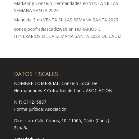
Marketing Consejo Hermandades
en
VENTA SILLAS
SEMANA SANTA 2023
Manuela G
en
VENTA SILLAS SEMANA SANTA 2023
consejocofradiascadizweb
en
HORARIOS E
ITINERARIOS DE LA SEMANA SANTA 2024 DE CÁDIZ.
DATOS FISCALES
NOMBRE COMERCIAL: Consejo Local De
Hermandades Y Cofradías de Cádiz ASOCIACIÓN
NIF: G11215837
Forma jurídica:
Asociación
Dirección:
Calle Cobos, 10. 11005, Cádiz (Cádiz).
España.