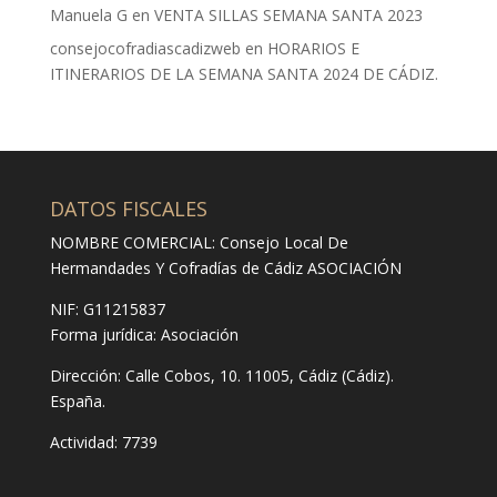
Manuela G
en
VENTA SILLAS SEMANA SANTA 2023
consejocofradiascadizweb
en
HORARIOS E
ITINERARIOS DE LA SEMANA SANTA 2024 DE CÁDIZ.
DATOS FISCALES
NOMBRE COMERCIAL: Consejo Local De
Hermandades Y Cofradías de Cádiz ASOCIACIÓN
NIF: G11215837
Forma jurídica:
Asociación
Dirección:
Calle Cobos, 10. 11005, Cádiz (Cádiz).
España.
Actividad: 7739