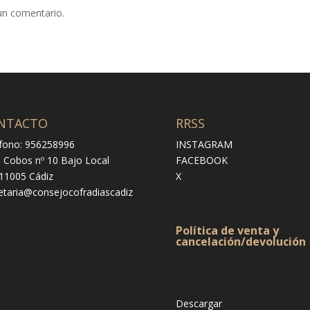
un comentario.
NTACTO
RRSS
fono: 956258996
INSTAGRAM
e Cobos nº 10 Bajo Local
FACEBOOK
 11005 Cádiz
X
etaria@consejocofradiascadiz
Política de venta y
cancelación/devolución
Descargar