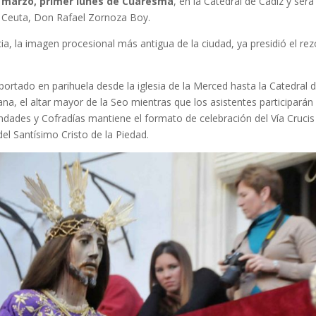
 marzo, primer lunes de Cuaresma
, en la Catedral de Cádiz y será
 y Ceuta, Don Rafael Zornoza Boy.
a, la imagen procesional más antigua de la ciudad, ya presidió el rez
á portado en parihuela desde la iglesia de la Merced hasta la Catedral 
na, el altar mayor de la Seo mientras que los asistentes participarán
dades y Cofradías mantiene el formato de celebración del Vía Crucis
el Santísimo Cristo de la Piedad.