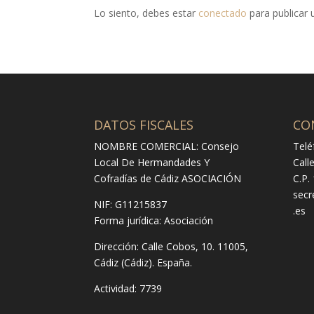
Lo siento, debes estar
conectado
para publicar 
DATOS FISCALES
CO
NOMBRE COMERCIAL: Consejo
Telé
Local De Hermandades Y
Call
Cofradías de Cádiz ASOCIACIÓN
C.P.
secr
NIF: G11215837
.es
Forma jurídica:
Asociación
Dirección:
Calle Cobos, 10. 11005,
Cádiz (Cádiz). España.
Actividad: 7739