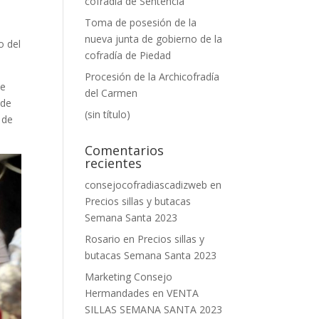
cofradía de Sentencia
Toma de posesión de la
nueva junta de gobierno de la
o del
cofradía de Piedad
Procesión de la Archicofradía
de
del Carmen
 de
(sin título)
 de
Comentarios
recientes
consejocofradiascadizweb
en
Precios sillas y butacas
Semana Santa 2023
Rosario
en
Precios sillas y
butacas Semana Santa 2023
Marketing Consejo
Hermandades
en
VENTA
SILLAS SEMANA SANTA 2023