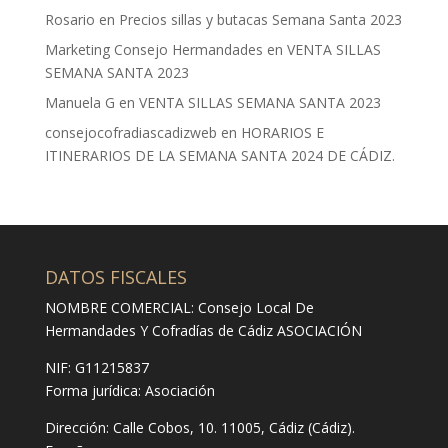
Rosario
en
Precios sillas y butacas Semana Santa 2023
Marketing Consejo Hermandades
en
VENTA SILLAS
SEMANA SANTA 2023
Manuela G
en
VENTA SILLAS SEMANA SANTA 2023
consejocofradiascadizweb
en
HORARIOS E
ITINERARIOS DE LA SEMANA SANTA 2024 DE CÁDIZ.
DATOS FISCALES
NOMBRE COMERCIAL: Consejo Local De
Hermandades Y Cofradías de Cádiz ASOCIACIÓN
NIF: G11215837
Forma jurídica:
Asociación
Dirección:
Calle Cobos, 10. 11005, Cádiz (Cádiz).