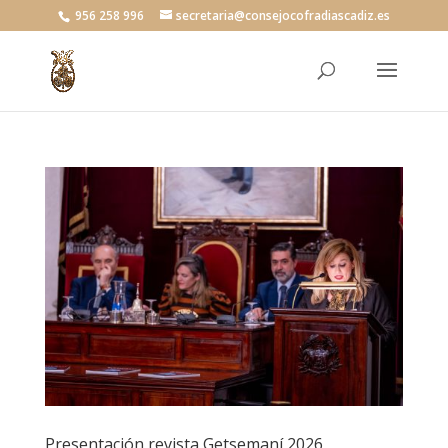
956 258 996
secretaria@consejocofradiascadiz.es
Presentación revista Getsemaní 2026