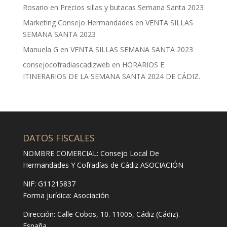
Rosario
en
Precios sillas y butacas Semana Santa 2023
Marketing Consejo Hermandades
en
VENTA SILLAS
SEMANA SANTA 2023
Manuela G
en
VENTA SILLAS SEMANA SANTA 2023
consejocofradiascadizweb
en
HORARIOS E
ITINERARIOS DE LA SEMANA SANTA 2024 DE CÁDIZ.
DATOS FISCALES
NOMBRE COMERCIAL: Consejo Local De
Hermandades Y Cofradías de Cádiz ASOCIACIÓN
NIF: G11215837
Forma jurídica:
Asociación
Dirección:
Calle Cobos, 10. 11005, Cádiz (Cádiz).
España.