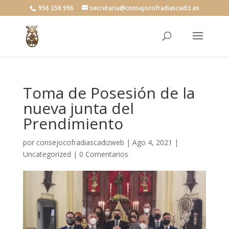
956 258 996
secretaria@consejocofradiascadiz.es
Toma de Posesión de la
nueva junta del
Prendimiento
por
consejocofradiascadizweb
|
Ago 4, 2021
|
Uncategorized
|
0 Comentarios