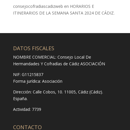
consejocofradiascadizweb
en
HORARIOS E
ITINERARIOS DE LA SEMANA SANTA 2024 DE CÁDIZ.
DATOS FISCALES
NOMBRE COMERCIAL: Consejo Local De
Hermandades Y Cofradías de Cádiz ASOCIACIÓN
NIF: G11215837
Forma jurídica:
Asociación
Dirección:
Calle Cobos, 10. 11005, Cádiz (Cádiz).
España.
Actividad: 7739
CONTACTO