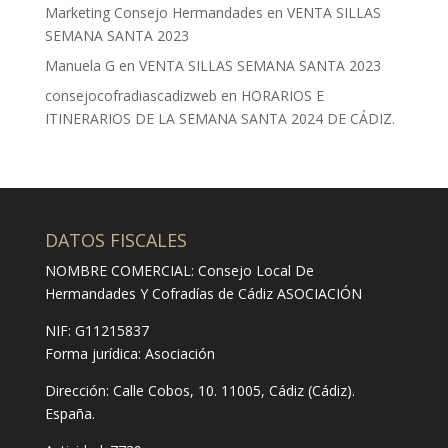
Marketing Consejo Hermandades
en
VENTA SILLAS
SEMANA SANTA 2023
Manuela G
en
VENTA SILLAS SEMANA SANTA 2023
consejocofradiascadizweb
en
HORARIOS E
ITINERARIOS DE LA SEMANA SANTA 2024 DE CÁDIZ.
DATOS FISCALES
NOMBRE COMERCIAL: Consejo Local De
Hermandades Y Cofradías de Cádiz ASOCIACIÓN
NIF: G11215837
Forma jurídica:
Asociación
Dirección:
Calle Cobos, 10. 11005, Cádiz (Cádiz).
España.