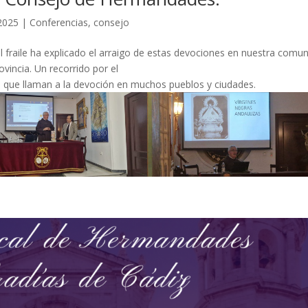
 2025
|
Conferencias
,
consejo
el fraile ha explicado el arraigo de estas devociones en nuestra comu
incia. Un recorrido por el
, que llaman a la devoción en muchos pueblos y ciudades.