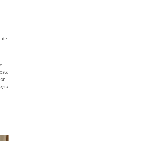
o de
re
 esta
ior
legio