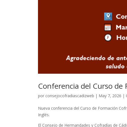
Conferencia del Curso de
por
consejocofradiascadizweb
|
May 7, 2026
|
Nueva conferencia del Curso de Formación Cofrad
Inglés.
El Consejo de Hermandades y Cofradías de Cádiz