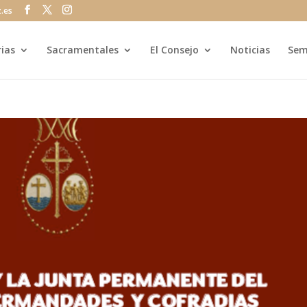
z.es
rias
Sacramentales
El Consejo
Noticias
Sem