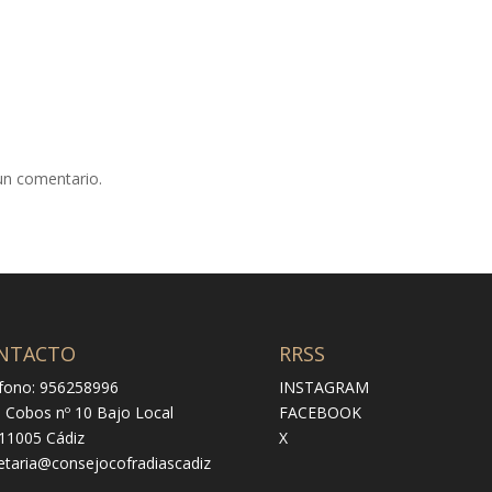
un comentario.
NTACTO
RRSS
fono: 956258996
INSTAGRAM
e Cobos nº 10 Bajo Local
FACEBOOK
 11005 Cádiz
X
etaria@consejocofradiascadiz