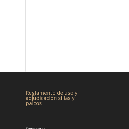
Reglamento de uso y
adjudicación sillas y
palcos
Descargar