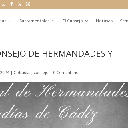
z.es
rias
Sacramentales
El Consejo
Noticias
Sem
NSEJO DE HERMANDADES Y
 2024
|
Cofradías
,
consejo
|
0 Comentarios