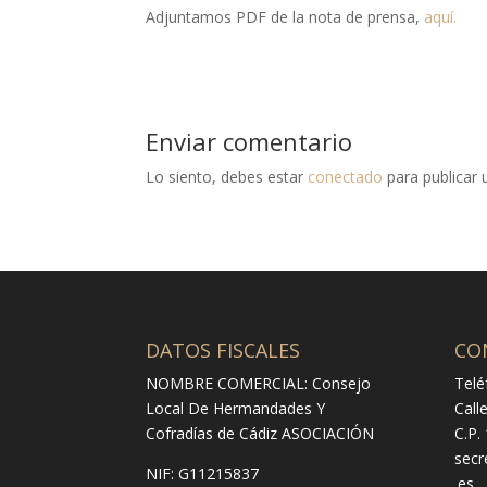
Adjuntamos PDF de la nota de prensa,
aquí.
Enviar comentario
Lo siento, debes estar
conectado
para publicar 
DATOS FISCALES
CO
NOMBRE COMERCIAL: Consejo
Telé
Local De Hermandades Y
Call
Cofradías de Cádiz ASOCIACIÓN
C.P.
secr
NIF: G11215837
.es