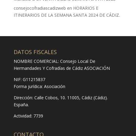
consejocofradiascadizweb
en
HORARIOS E
ITINERARIOS DE LA SEMANA SANTA 2024 DE CÁDIZ.
DATOS FISCALES
NOMBRE COMERCIAL: Consejo Local De
Hermandades Y Cofradías de Cádiz ASOCIACIÓN
NIF: G11215837
Forma jurídica:
Asociación
Dirección:
Calle Cobos, 10. 11005, Cádiz (Cádiz).
España.
Actividad: 7739
CONTACTO