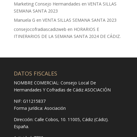
Marketing Consejo Hermandades
en
VENTA SILLAS
SEMANA SANTA 2023
Manuela G
en
VENTA SILLAS SEMANA SANTA 2023
consejocofradiascadizweb
en
HORARIOS E
ITINERARIOS DE LA SEMANA SANTA 2024 DE CÁDIZ.
DATOS FISCALES
NOMBRE COMERCIAL: Consejo Local De
Hermandades Y Cofradías de Cádiz ASOCIACIÓN
NIF: G11215837
Forma jurídica:
Asociación
Dirección:
Calle Cobos, 10. 11005, Cádiz (Cádiz).
España.