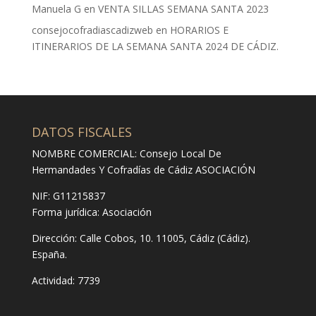
Manuela G
en
VENTA SILLAS SEMANA SANTA 2023
consejocofradiascadizweb
en
HORARIOS E
ITINERARIOS DE LA SEMANA SANTA 2024 DE CÁDIZ.
DATOS FISCALES
NOMBRE COMERCIAL: Consejo Local De
Hermandades Y Cofradías de Cádiz ASOCIACIÓN
NIF: G11215837
Forma jurídica:
Asociación
Dirección:
Calle Cobos, 10. 11005, Cádiz (Cádiz).
España.
Actividad: 7739