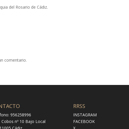
quia del Rosario de Cádiz.
un comentario.
NTACTO
RRSS
fono: 956258996
INSTAGRAM
e Cobos nº 10 Bajo Local
FACEBOOK
 11005 Cádiz
X