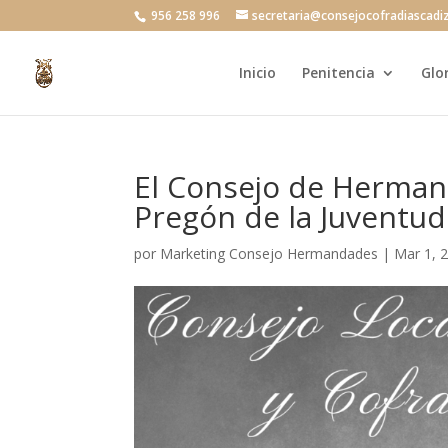
956 258 996
secretaria@consejocofradiascadi
Inicio
Penitencia
Glo
El Consejo de Hermand
Pregón de la Juventu
por
Marketing Consejo Hermandades
|
Mar 1, 