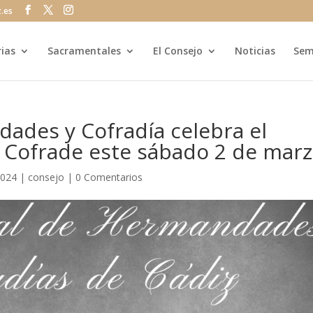
z.es
rias
Sacramentales
El Consejo
Noticias
Sem
ades y Cofradía celebra el
d Cofrade este sábado 2 de mar
2024
|
consejo
|
0 Comentarios