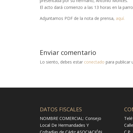
presentada por su hermano, Antonio Montes.
El acto dará comienzo a las 13 horas en la parro
Adjuntamos PDF de la nota de prensa,
aquí.
Enviar comentario
Lo siento, debes estar
conectado
para publicar 
DATOS FISCALES
CO
NOMBRE COMERCIAL: Consejo
Telé
Local De Hermandades Y
Call
Cofradías de Cádiz ASOCIACIÓN
C.P.