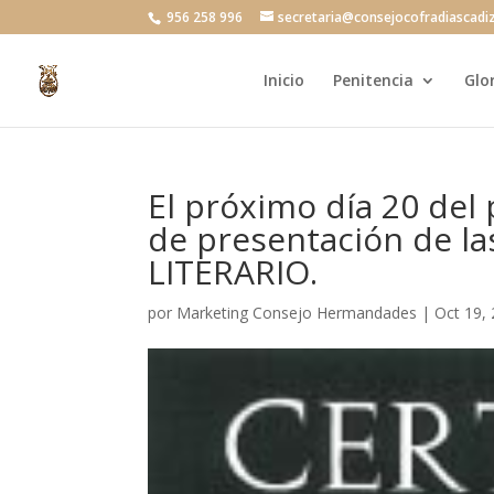
956 258 996
secretaria@consejocofradiascadi
Inicio
Penitencia
Glo
El próximo día 20 del
de presentación de l
LITERARIO.
por
Marketing Consejo Hermandades
|
Oct 19,