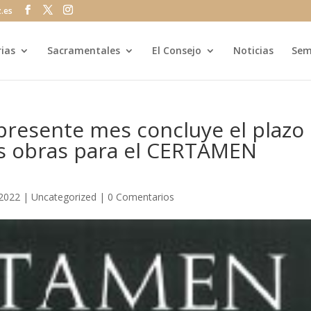
z.es
rias
Sacramentales
El Consejo
Noticias
Sem
 presente mes concluye el plazo
as obras para el CERTAMEN
 2022
|
Uncategorized
|
0 Comentarios