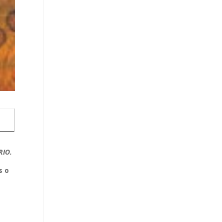
RIO.
s o