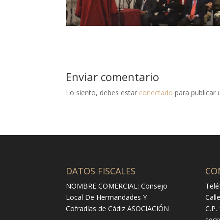
Enviar comentario
Lo siento, debes estar
conectado
para publicar 
DATOS FISCALES
CO
NOMBRE COMERCIAL: Consejo
Telé
Local De Hermandades Y
Call
Cofradías de Cádiz ASOCIACIÓN
C.P.
secr