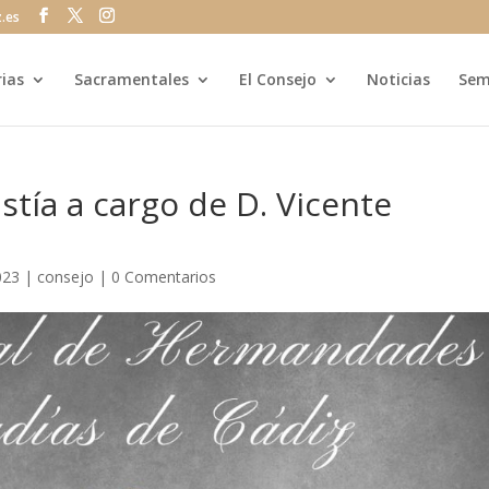
z.es
rias
Sacramentales
El Consejo
Noticias
Sem
istía a cargo de D. Vicente
023
|
consejo
|
0 Comentarios