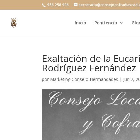
956 258 996
secretaria@consejocofradiascadi
Inicio
Penitencia
Glo
Exaltación de la Eucar
Rodríguez Fernández
por
Marketing Consejo Hermandades
|
Jun 7, 2