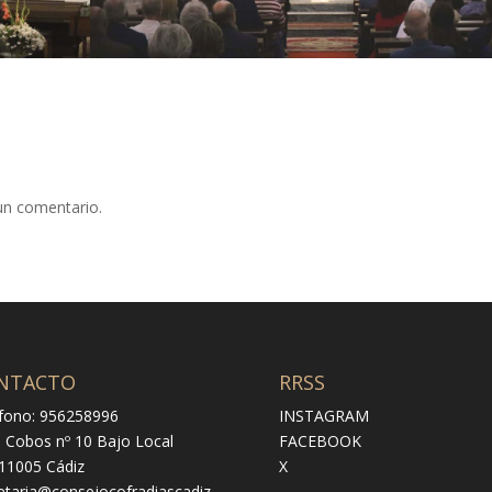
un comentario.
NTACTO
RRSS
fono: 956258996
INSTAGRAM
e Cobos nº 10 Bajo Local
FACEBOOK
 11005 Cádiz
X
etaria@consejocofradiascadiz