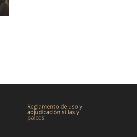
Reglamento de uso y
adjudicación sillas y
palcos