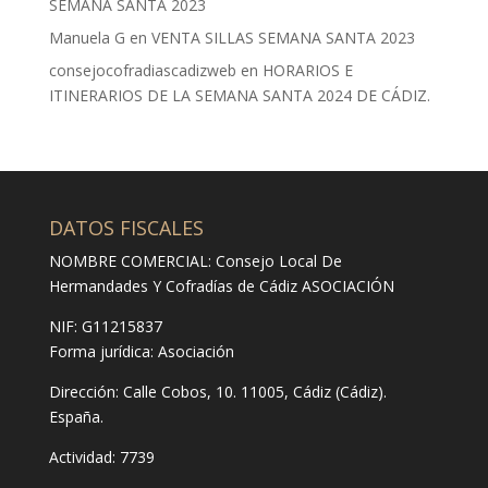
SEMANA SANTA 2023
Manuela G
en
VENTA SILLAS SEMANA SANTA 2023
consejocofradiascadizweb
en
HORARIOS E
ITINERARIOS DE LA SEMANA SANTA 2024 DE CÁDIZ.
DATOS FISCALES
NOMBRE COMERCIAL: Consejo Local De
Hermandades Y Cofradías de Cádiz ASOCIACIÓN
NIF: G11215837
Forma jurídica:
Asociación
Dirección:
Calle Cobos, 10. 11005, Cádiz (Cádiz).
España.
Actividad: 7739