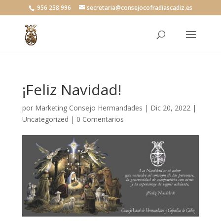
956 258 996
secretaria@consejocofradiascadiz.es
¡Feliz Navidad!
por
Marketing Consejo Hermandades
|
Dic 20, 2022
|
Uncategorized
|
0 Comentarios