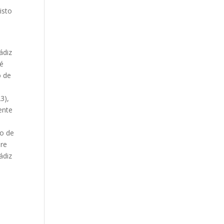
isto
ádiz
sé
o de
3),
ente
jo de
dre
ádiz