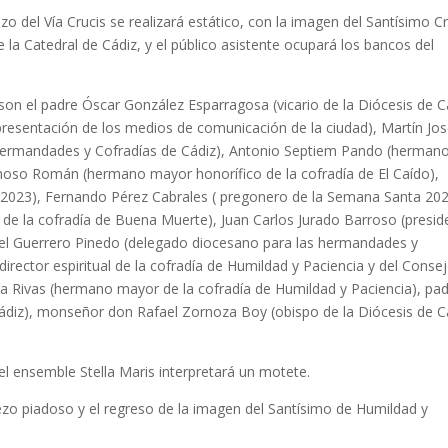
 del Vía Crucis se realizará estático, con la imagen del Santísimo Cr
e la Catedral de Cádiz, y el público asistente ocupará los bancos del
 son el padre Óscar González Esparragosa (vicario de la Diócesis de C
resentación de los medios de comunicación de la ciudad), Martín Jo
 Hermandades y Cofradías de Cádiz), Antonio Septiem Pando (herman
ynoso Román (hermano mayor honorífico de la cofradía de El Caído),
 2023), Fernando Pérez Cabrales ( pregonero de la Semana Santa 202
e la cofradía de Buena Muerte), Juan Carlos Jurado Barroso (presid
el Guerrero Pinedo (delegado diocesano para las hermandades y
rector espiritual de la cofradía de Humildad y Paciencia y del Conse
a Rivas (hermano mayor de la cofradía de Humildad y Paciencia), pa
Cádiz), monseñor don Rafael Zornoza Boy (obispo de la Diócesis de C
 el ensemble Stella Maris interpretará un motete.
 rezo piadoso y el regreso de la imagen del Santísimo de Humildad y