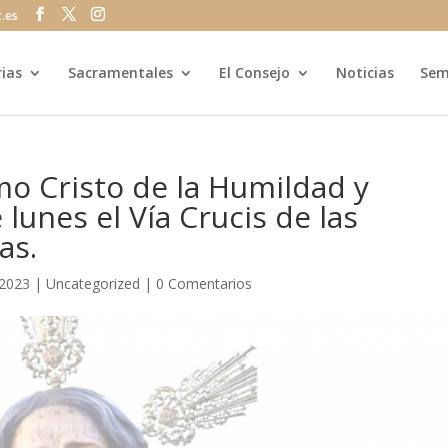
z.es
rias
Sacramentales
El Consejo
Noticias
Sem
mo Cristo de la Humildad y
 lunes el Vía Crucis de las
as.
 2023
|
Uncategorized
|
0 Comentarios