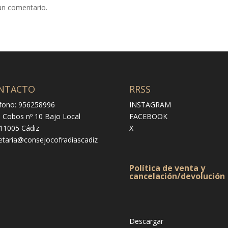
un comentario.
NTACTO
RRSS
fono: 956258996
INSTAGRAM
e Cobos nº 10 Bajo Local
FACEBOOK
 11005 Cádiz
X
etaria@consejocofradiascadiz
Política de venta y
cancelación/devolución
Descargar