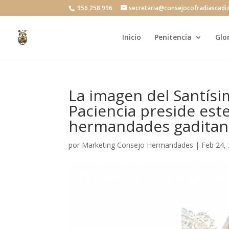
956 258 996
secretaria@consejocofradiascadi
Inicio
Penitencia
Glo
La imagen del Santísi
Paciencia preside este
hermandades gaditan
por
Marketing Consejo Hermandades
|
Feb 24,