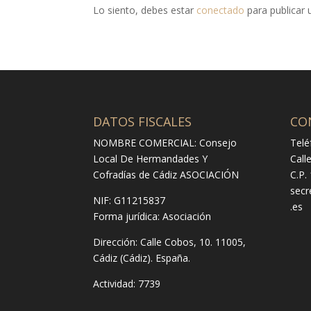
Lo siento, debes estar
conectado
para publicar 
DATOS FISCALES
CO
NOMBRE COMERCIAL: Consejo
Telé
Local De Hermandades Y
Call
Cofradías de Cádiz ASOCIACIÓN
C.P.
secr
NIF: G11215837
.es
Forma jurídica:
Asociación
Dirección:
Calle Cobos, 10. 11005,
Cádiz (Cádiz). España.
Actividad: 7739