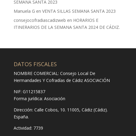
SEMANA SANTA 2023
Manuela G
en
VENTA SILLAS SEMANA SANTA 2023
consejocofradiascadizweb
en
HORARIOS E
ITINERARIOS DE LA SEMANA SANTA 2024 DE CÁDIZ.
DATOS FISCALES
NOMBRE COMERCIAL: Consejo Local De
Hermandades Y Cofradías de Cádiz ASOCIACIÓN
NIF: G11215837
Forma jurídica:
Asociación
Dirección:
Calle Cobos, 10. 11005, Cádiz (Cádiz).
España.
Actividad: 7739