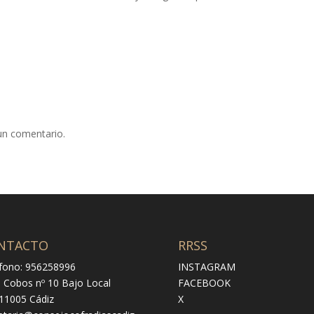
un comentario.
NTACTO
RRSS
fono: 956258996
INSTAGRAM
e Cobos nº 10 Bajo Local
FACEBOOK
 11005 Cádiz
X