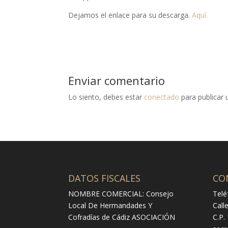
Dejamos el enlace para su descarga.
Aquí.
Enviar comentario
Lo siento, debes estar
conectado
para publicar 
DATOS FISCALES
CO
NOMBRE COMERCIAL: Consejo
Telé
Local De Hermandades Y
Call
Cofradías de Cádiz ASOCIACIÓN
C.P.