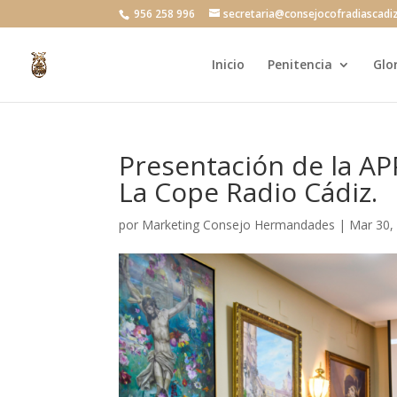
956 258 996
secretaria@consejocofradiascadi
Inicio
Penitencia
Glo
Presentación de la APP
La Cope Radio Cádiz.
por
Marketing Consejo Hermandades
|
Mar 30,