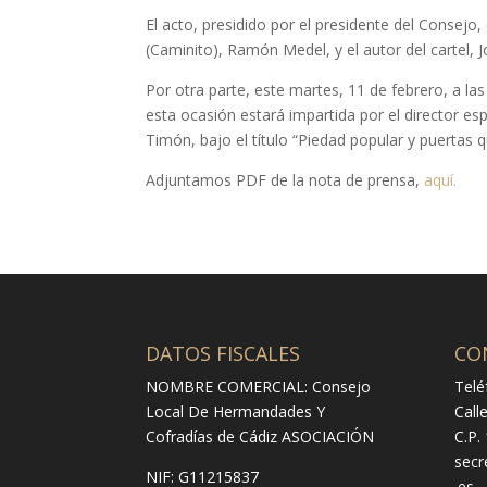
El acto, presidido por el presidente del Consejo
(Caminito), Ramón Medel, y el autor del cartel, 
Por otra parte, este martes, 11 de febrero, a l
esta ocasión estará impartida por el director e
Timón, bajo el título “Piedad popular y puertas q
Adjuntamos PDF de la nota de prensa,
aquí.
DATOS FISCALES
CO
NOMBRE COMERCIAL: Consejo
Telé
Local De Hermandades Y
Call
Cofradías de Cádiz ASOCIACIÓN
C.P.
secr
NIF: G11215837
.es