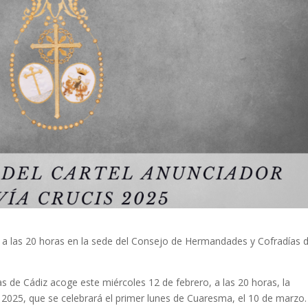
o, a las 20 horas en la sede del Consejo de Hermandades y Cofradías 
 de Cádiz acoge este miércoles 12 de febrero, a las 20 horas, la
s 2025, que se celebrará el primer lunes de Cuaresma, el 10 de marzo.