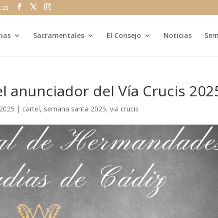
z.es
rias
Sacramentales
El Consejo
Noticias
Sem
el anunciador del Vía Crucis 202
 2025
|
cartel
,
semana santa 2025
,
via crucis