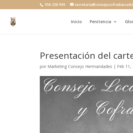
956 258 996
secretaria@consejocofradiascadi
Inicio
Penitencia
Glo
Presentación del cart
por
Marketing Consejo Hermandades
|
Feb 11,