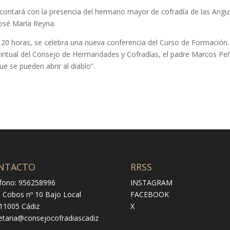
, contará con la presencia del hermano mayor de cofradía de las Angu
José María Reyna.
as 20 horas, se celebra una nueva conferencia del Curso de Formación.
spiritual del Consejo de Hermandades y Cofradías, el padre Marcos Pe
ue se pueden abrir al diablo”.
NTACTO
RRSS
fono: 956258996
INSTAGRAM
e Cobos nº 10 Bajo Local
FACEBOOK
 11005 Cádiz
X
etaria@consejocofradiascadiz