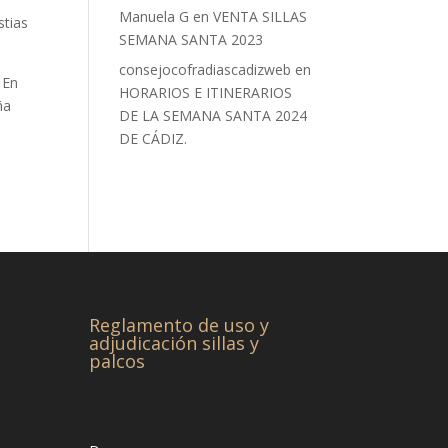
Manuela G
en
VENTA SILLAS
stias
SEMANA SANTA 2023
consejocofradiascadizweb
en
 En
HORARIOS E ITINERARIOS
ña
DE LA SEMANA SANTA 2024
DE CÁDIZ.
Reglamento de uso y
adjudicación sillas y
palcos